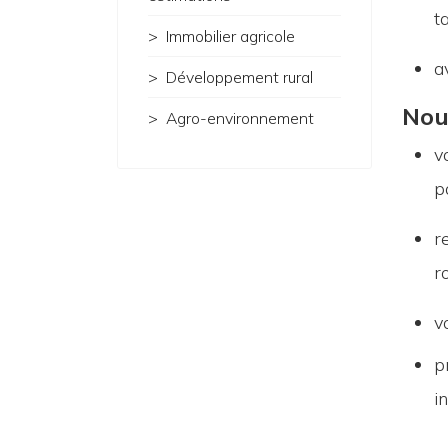
t
Immobilier agricole
a
Développement rural
Nous
Agro-environnement
v
p
r
r
v
p
i