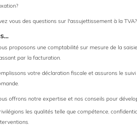
axation?
vez vous des questions sur l'assujettissement à la TVA?
...
ous proposons une comptabilité sur mesure de la saisie
assant par la facturation.
emplissons votre déclaration fiscale et assurons le suiv
omande.
ous offrons notre expertise et nos conseils pour dévelop
rivilégions les qualités telle que compétence, confident
nterventions.