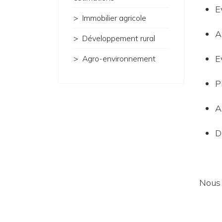
E
Immobilier agricole
A
Développement rural
E
Agro-environnement
P
A
D
Nous 