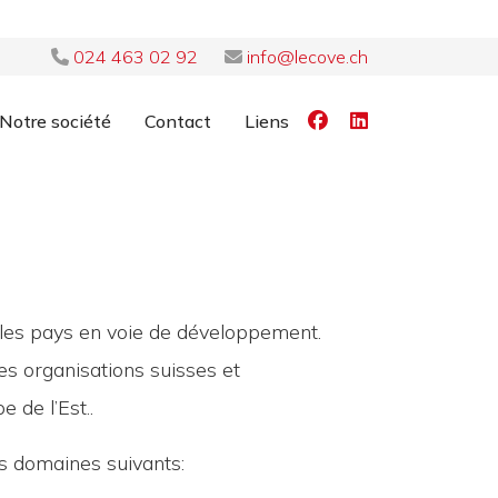
024 463 02 92
info@lecove.ch
Notre société
Contact
Liens
 les pays en voie de développement.
es organisations suisses et
 de l’Est..
s domaines suivants: